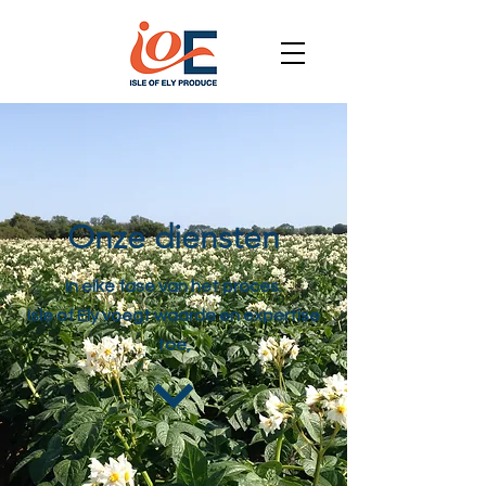
Onze diensten
in elke fase van het proces.
Isle of Ely voegt waarde en expertise
toe,