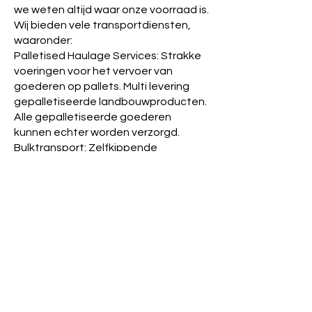
we weten altijd waar onze voorraad is.
Wij bieden vele transportdiensten,
waaronder:
Palletised Haulage Services: Strakke
voeringen voor het vervoer van
goederen op pallets. Multi levering
gepalletiseerde landbouwproducten.
Alle gepalletiseerde goederen
kunnen echter worden verzorgd.
Bulktransport: Zelfkippende
bulkwagens, kippers en walkingfloors.
Containervervoer: we kunnen
containervervoer van deur tot haven
en van haven tot haven verzorgen. Wij
kunnen 20ft, 40ft, high-cube en reefer
containers leveren. Ophaling en
leveringen geregeld door heel Europa.
Achterlaadservice: Bent u leeg met
uw vrachtwagen en wilt u een
achterlading, dan kunnen wij u daarbij