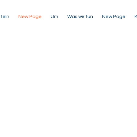
feln
New Page
Um
Was wir tun
New Page