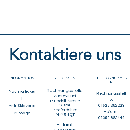
Kontaktiere uns
INFORMATION
ADRESSEN
TELEFONNUMMER
N
Rechnungsstelle:
Nachhaltigkei
Rechnungsstell
Aubreys Hof
t
e:
Pulloxhill-Straße
Silsoe
01525 862223
Anti-Sklaverei
Bedfordshire
Hofamt:
Aussage
MK45 4QT
01353 863444
Hofamt: