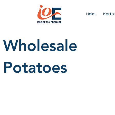
Heim
Kartof
Wholesale
Potatoes