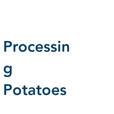
Processin
g
Potatoes